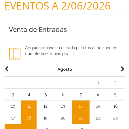
EVENTOS A 2/06/2026
Venta de Entradas
Adquiera online su entrada para los espectáculos
que oferta el municipio
Agosto
1
2
3
4
5
6
7
8
9
10
11
12
13
14
15
16
17
18
19
20
21
22
23