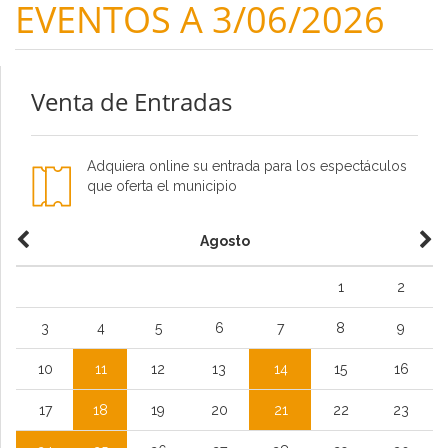
EVENTOS A 3/06/2026
Venta de Entradas
Adquiera online su entrada para los espectáculos
que oferta el municipio
Agosto
1
2
3
4
5
6
7
8
9
10
11
12
13
14
15
16
17
18
19
20
21
22
23