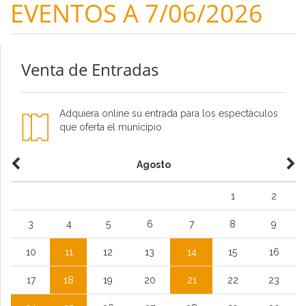
EVENTOS A 7/06/2026
Venta de Entradas
Adquiera online su entrada para los espectáculos
que oferta el municipio
Agosto
1
2
3
4
5
6
7
8
9
10
11
12
13
14
15
16
17
18
19
20
21
22
23