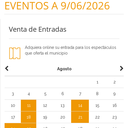
EVENTOS A 9/06/2026
Venta de Entradas
Adquiera online su entrada para los espectáculos
que oferta el municipio
Agosto
1
2
3
4
5
6
7
8
9
10
11
12
13
14
15
16
17
18
19
20
21
22
23