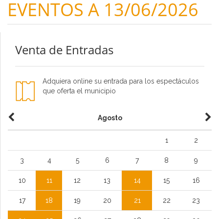
EVENTOS A 13/06/2026
Venta de Entradas
Adquiera online su entrada para los espectáculos
que oferta el municipio
Agosto
1
2
3
4
5
6
7
8
9
10
11
12
13
14
15
16
17
18
19
20
21
22
23