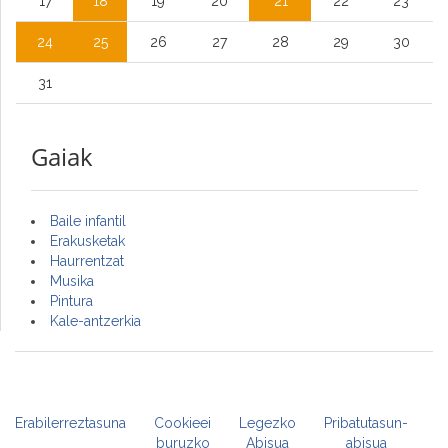
17
18
19
20
21
22
23
24
25
26
27
28
29
30
31
Gaiak
Baile infantil
Erakusketak
Haurrentzat
Musika
Pintura
Kale-antzerkia
Erabilerreztasuna
Cookieei
Legezko
Pribatutasun-
buruzko
Abisua
abisua