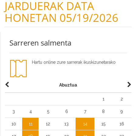
JARDUERAK DATA
HONETAN 05/19/2026
Sarreren salmenta
Hartu online zure sarrerak ikuskizunetarako
Abuztua
1
2
3
4
5
6
7
8
9
10
11
12
13
14
15
16