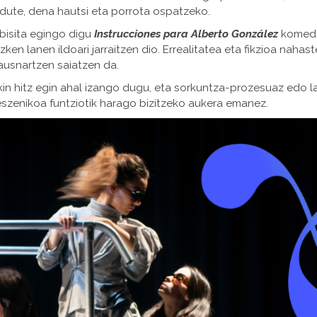
 dute, dena hautsi eta porrota ospatzeko.
k bisita egingo digu
Instrucciones para Alberto González
komed
ken lanen ildoari jarraitzen dio. Errealitatea eta fikzioa nahast
hausnartzen saiatzen da.
kin hitz egin ahal izango dugu, eta sorkuntza-prozesuaz edo l
eszenikoa funtziotik harago bizitzeko aukera emanez.