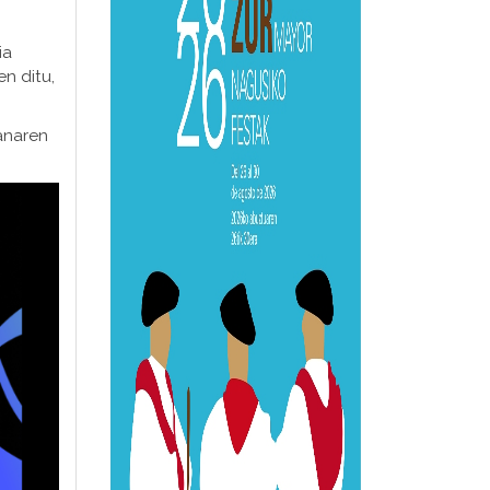
ia
en ditu,
anaren