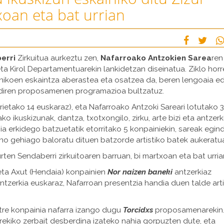
xoan eta bat urrian
erri
Zirkuitua aurkeztu zen,
Nafarroako Antzokien Sarea
ren
a Kirol Departamentuarekin lankidetzan diseinatua. Ziklo hor
nikoen eskaintza aberastea eta osatzea da, beren lengoaia e
 diren proposamenen programazioa bultzatuz.
ietako 14 euskaraz), eta Nafarroako Antzoki Sareari lotutako 
ko ikuskizunak, dantza, txotxongilo, zirku, arte bizi eta antzerk
a erkidego batzuetatik etorritako 5 konpainiekin, sareak egin
o gehiago baloratu dituen batzorde artistiko batek aukeratu
ten Sendaberri zirkuitoaren barruan, bi martxoan eta bat urria
eta Axut (Hendaia) konpainien
Nor naizen baneki
antzerkiaz
zerkia euskaraz, Nafarroan presentzia handia duen talde arti
tre konpainia nafarra izango dugu
Torcidxs
proposamenarekin
ekiko zerbait desberdina izateko nahia gorpuzten dute, eta