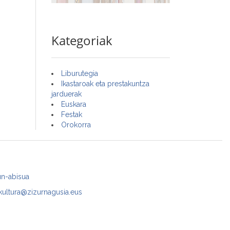
Kategoriak
Liburutegia
Ikastaroak eta prestakuntza
jarduerak
Euskara
Festak
Orokorra
un-abisua
kultura@zizurnagusia.eus