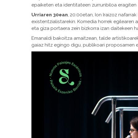
epaiketen eta identitateen zurrunbiloa eragiten
Urriaren 30ean
, 20:00etan, Ion Iraizoz nafarra
existentzialistarekin. Komedia horrek egilearen az
eta giza portaera zein bizkorra izan daitekeen 
Emanaldi bakoitza amaitzean, talde artistikoare
gaiaz hitz egingo digu, publikoari proposamen 