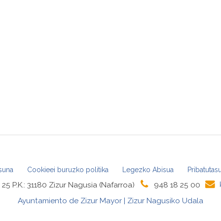
asuna
Cookieei buruzko politika
Legezko Abisua
Pribatutas
25 P.K.: 31180 Zizur Nagusia (Nafarroa)
948 18 25 00
Ayuntamiento de Zizur Mayor | Zizur Nagusiko Udala