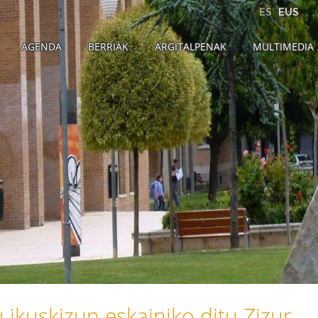
ES
EUS
AGENDA
BERRIAK
ARGITALPENAK
MULTIMEDIA
 ikuskizun eskainiko ditu Zizur