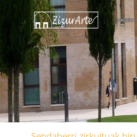
HASIERA
Sendaberri zirkuituak hiru