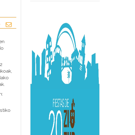
ren
do
32
ikoak,
dako
ak.
n:
stiko
.