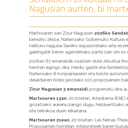
Nagusian aurten, bi mart
Martxoaren 2an Zizur Nagusian
2026ko Sendab
berezko zikloa, Nafarroako Gobernuko Kultura et
helburu nagusia Sareko espazioetako arte esze
gaiengatik beren agendetako parte izan ohi ez
2026an 67 emanaldik osatzen dute zirkuitua (hor
herritan egingo dira. Heldu, gazte eta familientza
Nafarroako 8 konpainiarekin eta beste autonomi
deialdiaren bidez jasotako 100 proposamen bain
Zizur Nagusian
3 emanaldi
programatu dira aur
Martxoaren 13an
, 20:00etan, Artedrama (EAE) 
gozatzeko aukera izango dugu, helduentzako ant
eta teknikoa duen elkarlana.
Martxoaren 21ean
, 20:00etan, Las Nenas Thea
Proposamen horretan, interpreteek beren buruar