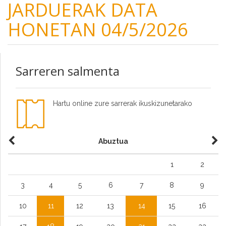
JARDUERAK DATA
HONETAN 04/5/2026
Sarreren salmenta
Hartu online zure sarrerak ikuskizunetarako
Abuztua
1
2
3
4
5
6
7
8
9
10
11
12
13
14
15
16