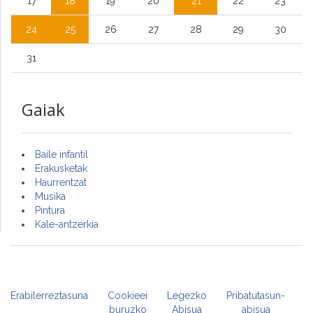
17
18
19
20
21
22
23
24
25
26
27
28
29
30
31
Gaiak
Baile infantil
Erakusketak
Haurrentzat
Musika
Pintura
Kale-antzerkia
Erabilerreztasuna
Cookieei
Legezko
Pribatutasun-
buruzko
Abisua
abisua