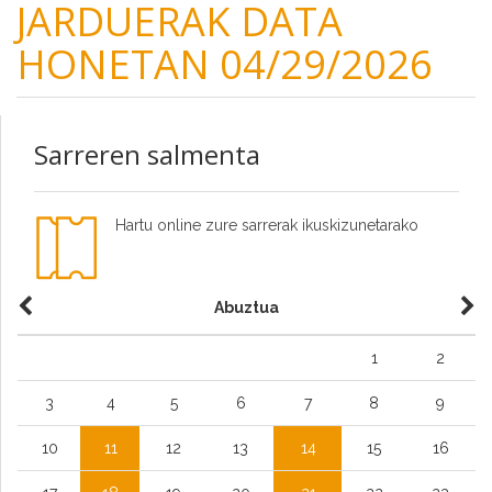
JARDUERAK DATA
HONETAN 04/29/2026
Sarreren salmenta
Hartu online zure sarrerak ikuskizunetarako
Abuztua
1
2
3
4
5
6
7
8
9
10
11
12
13
14
15
16