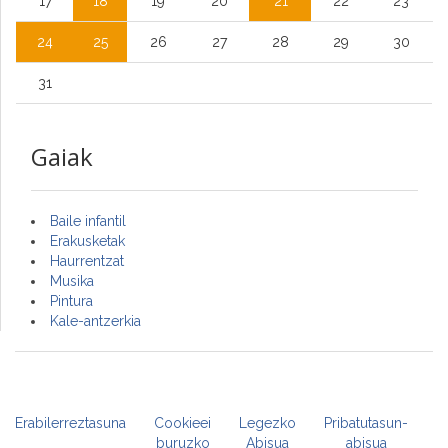
17
18
19
20
21
22
23
24
25
26
27
28
29
30
31
Gaiak
Baile infantil
Erakusketak
Haurrentzat
Musika
Pintura
Kale-antzerkia
Erabilerreztasuna
Cookieei
Legezko
Pribatutasun-
buruzko
Abisua
abisua