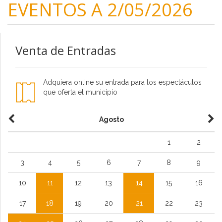
EVENTOS A 2/05/2026
Venta de Entradas
Adquiera online su entrada para los espectáculos
que oferta el municipio
Agosto
1
2
3
4
5
6
7
8
9
10
11
12
13
14
15
16
17
18
19
20
21
22
23