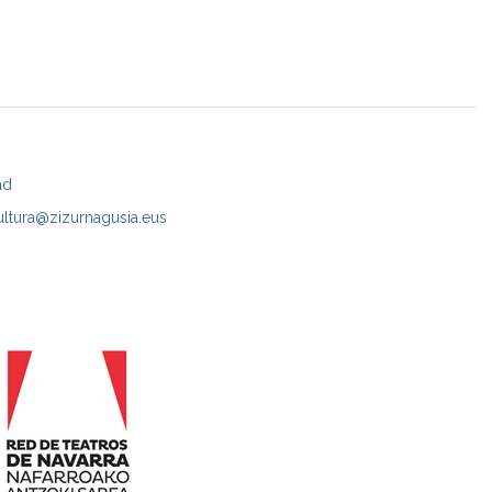
ad
ultura@zizurnagusia.eus