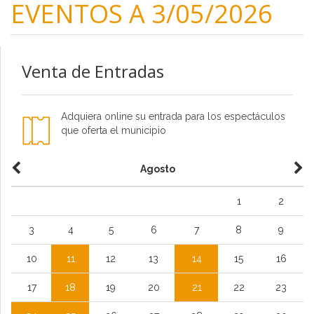
EVENTOS A 3/05/2026
Venta de Entradas
Adquiera online su entrada para los espectáculos
que oferta el municipio
Agosto
1
2
3
4
5
6
7
8
9
10
11
12
13
14
15
16
17
18
19
20
21
22
23