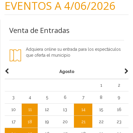
EVENTOS A 4/06/2026
Venta de Entradas
Adquiera online su entrada para los espectáculos
que oferta el municipio
Agosto
1
2
3
4
5
6
7
8
9
10
11
12
13
14
15
16
17
18
19
20
21
22
23