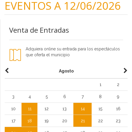
EVENTOS A 12/06/2026
Venta de Entradas
Adquiera online su entrada para los espectáculos
que oferta el municipio
Agosto
1
2
3
4
5
6
7
8
9
10
11
12
13
14
15
16
17
18
19
20
21
22
23