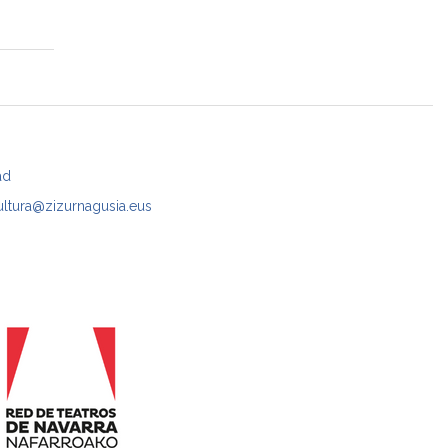
ad
ultura@zizurnagusia.eus