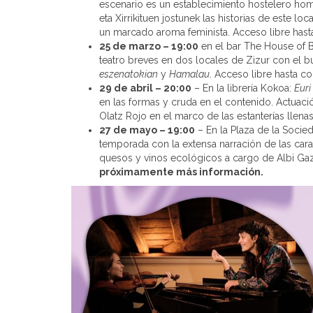
escenario es un establecimiento hostelero h
eta Xirrikituen jostunek las historias de este 
un marcado aroma feminista. Acceso libre hasta
25 de marzo – 19:00
en el bar The House of 
teatro breves en dos locales de Zizur con el 
eszenatokian
y
Hamalau
. Acceso libre hasta co
29 de abril – 20:00
– En la librería Kokoa:
Euri
en las formas y cruda en el contenido. Actuació
Olatz Rojo en el marco de las estanterías llenas
27 de mayo – 19:00
– En la Plaza de la Socie
temporada con la extensa narración de las car
quesos y vinos ecológicos a cargo de Albi Ga
próximamente más información.