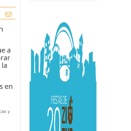
n
ue a
orar
 la
s en
cas y