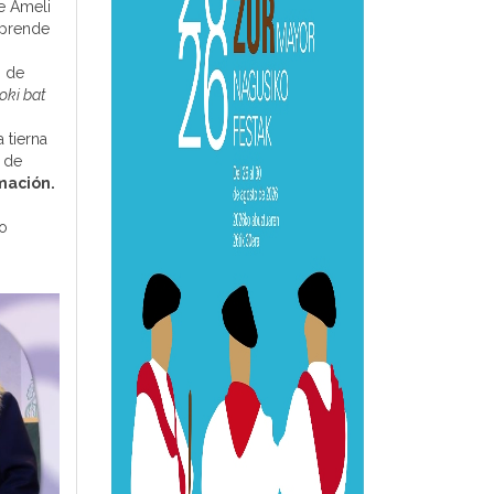
e Ameli
sprende
s de
oki bat
 tierna
s de
mación.
co