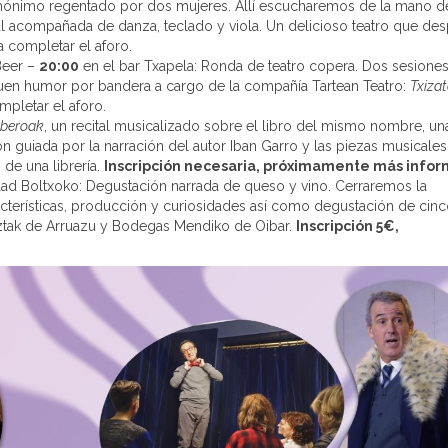
omónimo regentado por dos mujeres. Allí escucharemos de la mano d
local acompañada de danza, teclado y viola. Un delicioso teatro que de
 completar el aforo.
Beer –
20:00
en el bar Txapela: Ronda de teatro copera. Dos sesione
buen humor por bandera a cargo de la compañía Tartean Teatro:
Txizat
mpletar el aforo.
 beroak
, un recital musicalizado sobre el libro del mismo nombre, una
n guiada por la narración del autor Iban Garro y las piezas musicale
 de una librería.
Inscripción necesaria, próximamente más infor
dad Boltxoko: Degustación narrada de queso y vino. Cerraremos la
acterísticas, producción y curiosidades así como degustación de cin
ztak de Arruazu y Bodegas Mendiko de Oibar.
Inscripción 5€,