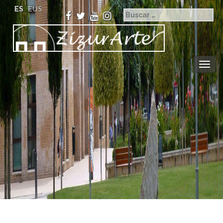
ES
EUS
Togg
navig