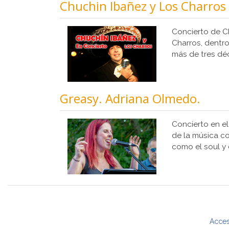
Chuchin Ibañez y Los Charros
Concierto de C
Charros, dentro
más de tres déc
Greasy. Adriana Olmedo.
Concierto en el
de la música c
como el soul y e
Acces