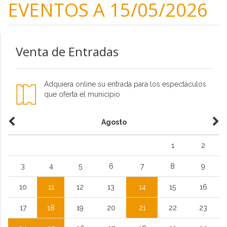
EVENTOS A 15/05/2026
Venta de Entradas
Adquiera online su entrada para los espectáculos
que oferta el municipio
Agosto
1
2
3
4
5
6
7
8
9
10
11
12
13
14
15
16
17
18
19
20
21
22
23