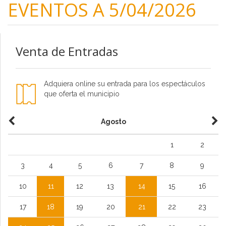
EVENTOS A 5/04/2026
Venta de Entradas
Adquiera online su entrada para los espectáculos
que oferta el municipio
Agosto
1
2
3
4
5
6
7
8
9
10
11
12
13
14
15
16
17
18
19
20
21
22
23